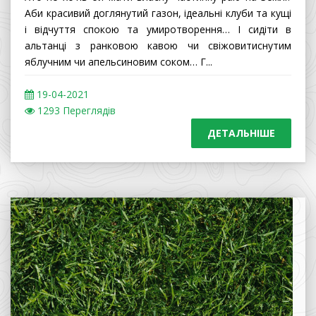
Аби красивий доглянутий газон, ідеальні клуби та кущі
і відчуття спокою та умиротворення… І сидіти в
альтанці з ранковою кавою чи свіжовитиснутим
яблучним чи апельсиновим соком… Г...
19
-04-2021
1293 Переглядів
ДЕТАЛЬНІШЕ