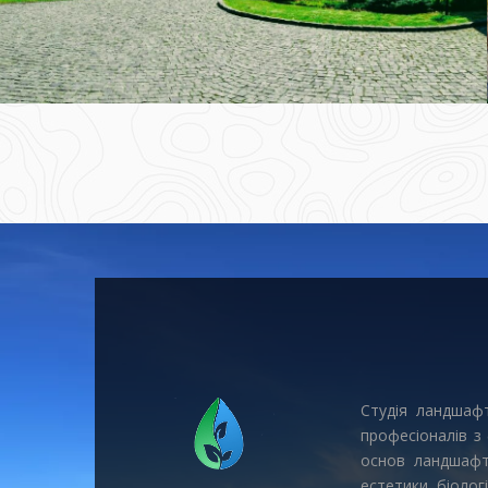
Студія ландшафт
професіоналів з
основ ландшафтн
естетики, біології