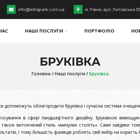
info@elitapark.com.ua
м. Рівне, вул. Литовська 5
НАС
НАШІ ПОСЛУГИ
ПОРТФОЛІО
НО
БРУКІВКА
Головна
/
Наші послуги
/
Бруківка
нки допоможуть облагородити бруківка і сучасна система очищенн
стосування в сфері ландшафтного дизайну. Бруківкою вимощу
також витончений стиль «минулих століть». Саме завдяки тому
атів, і тому більшість фахівців роблять свій вибір на користь б