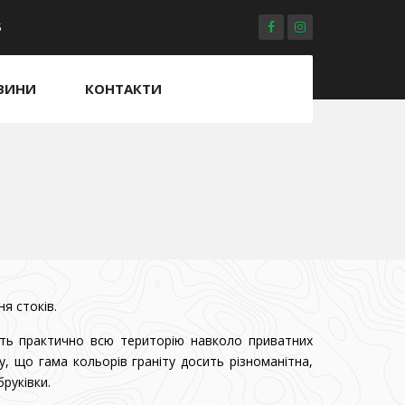
5
ВИНИ
КОНТАКТИ
я стоків.
ють практично всю територію навколо приватних
, що гама кольорів граніту досить різноманітна,
руківки.