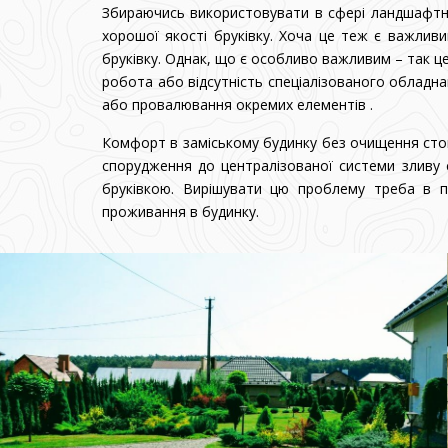
Збираючись використовувати в сфері ландшафтних
хорошої якості бруківку. Хоча це теж є важлив
бруківку. Однак, що є особливо важливим – так ц
робота або відсутність спеціалізованого обладн
або провалювання окремих елементів .
Комфорт в заміському будинку без очищення сток
спорудження до централізованої системи зливу 
бруківкою. Вирішувати цю проблему треба в пр
проживання в будинку.