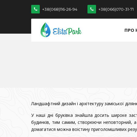
+38(068)116-26-94
+38(066)070-31-71
ПРО 
Ландшафтний дизайн і архітектуру заміської діля
У наші дні бруківка знайшла досить широке за
будинків, тим самим, створюючи неповторний, а 
домагатися можна воістину приголомшливих результ