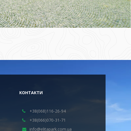
КОНТАКТИ
+38(068)116-26-94
+38(066)070-31-71
info@elitapark.com.ua