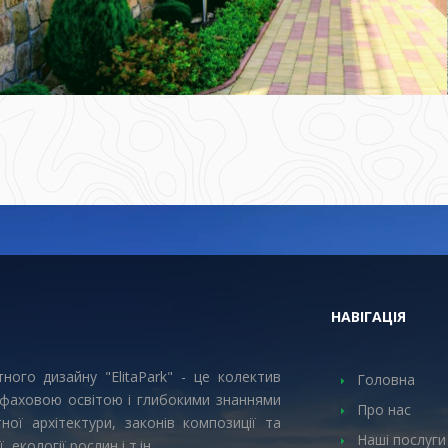
НАВІГАЦІЯ
ного дизайну "ElitaPark" - це колектив
Головна
 фаховою освітою і глибокими знаннями
Про нас
ої архітектури, законів композиції та
Наші послуги
, екології рослин і т.ін.