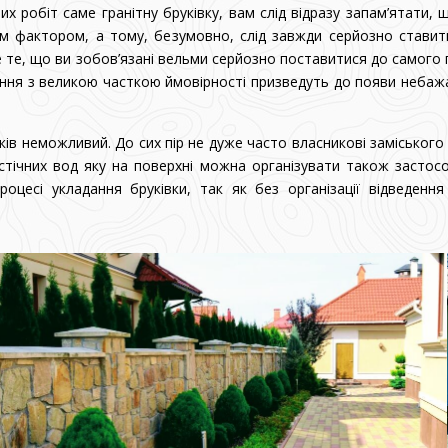
 робіт саме гранітну бруківку, вам слід відразу запам’ятати, 
им фактором, а тому, безумовно, слід завжди серйозно ставит
е те, що ви зобов’язані вельми серйозно поставитися до самого 
ання з великою часткою ймовірності призведуть до появи небажа
ів неможливий. До сих пір не дуже часто власникові заміського
стічних вод яку на поверхні можна організувати також застосо
оцесі укладання бруківки, так як без організації відведен