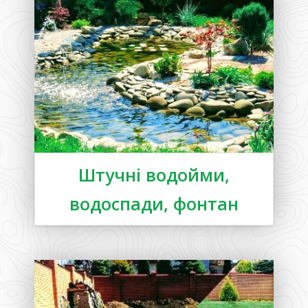
Штучні водойми,
водоспади, фонтан