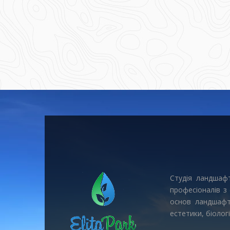
Студія ландшафт
професіоналів з
основ ландшафтн
естетики, біології