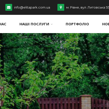
info@elitapark.com.ua
м. Рівне, вул. Литовська 5
НАС
НАШІ ПОСЛУГИ
ПОРТФОЛІО
НО