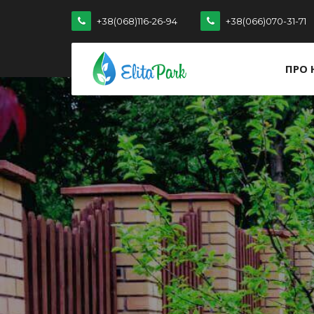
+38(068)116-26-94
+38(066)070-31-71
ПРО 