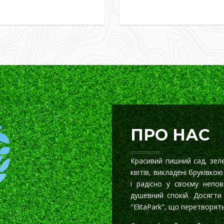
ПРО НАС
Красивий пишний сад, зеле
квітів, викладені бруківко
і радісно у своєму непов
душевний спокій. Досягти
"ЕlitaРark", що перетворят