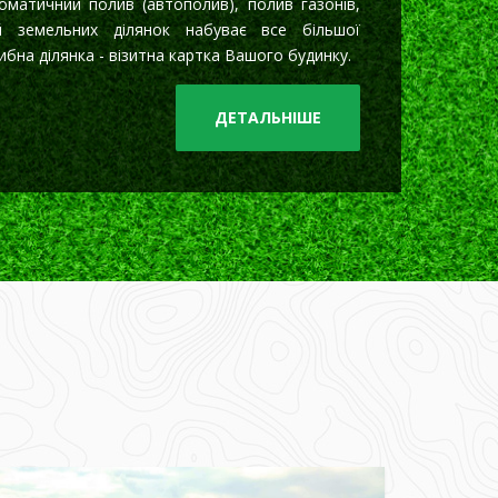
матичний полив (автополив), полив газонів,
ій земельних ділянок набуває все більшої
бна ділянка - візитна картка Вашого будинку.
ДЕТАЛЬНІШЕ