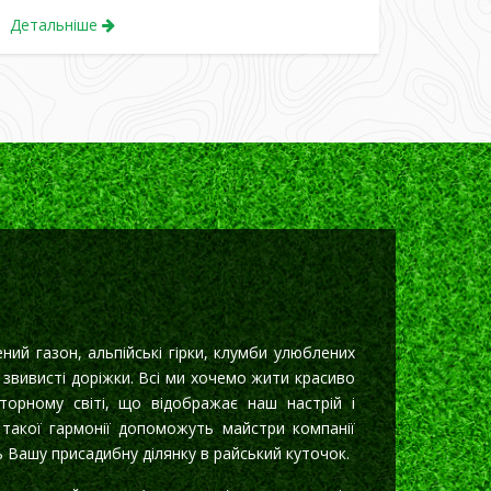
Детальніше
ний газон, альпійські гірки, клумби улюблених
ю звивисті доріжки. Всі ми хочемо жити красиво
торному світі, що відображає наш настрій і
 такої гармонії допоможуть майстри компанії
ь Вашу присадибну ділянку в райський куточок.