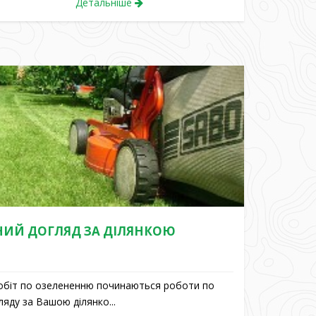
Детальніше
ИЙ ДОГЛЯД ЗА ДІЛЯНКОЮ
робіт по озелененню починаються роботи по
ляду за Вашою ділянко...