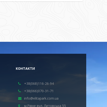
КОНТАКТИ
+38(068)116-26-94
+38(066)070-31-71
info@elitapark.com.ua
м.Рівне вул. Литовська 55