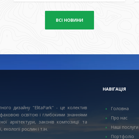
ВСІ НОВИНИ
НАВІГАЦІЯ
ного дизайну "ElitaPark" - це колектив
Головна
 фаховою освітою і глибокими знаннями
Про нас
ої архітектури, законів композиції та
Наші послуги
, екології рослин і т.ін.
Портфоліо