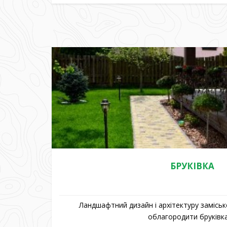
БРУКІВКА
Ландшафтний дизайн і архітектуру замісь
облагородити бруківка і